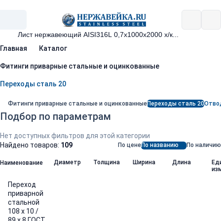
Главная
Каталог
Фитинги приварные стальные и оцинкованные
Переходы сталь 20
Фитинги приварные стальные и оцинкованные
Переходы сталь 20
Отво
Подбор по параметрам
Нет доступных фильтров для этой категории
Найдено товаров:
109
По цене
По названию
По наличию
Диаметр
Толщина
Ширина
Длина
Ед
Наименование
из
Переход
приварной
стальной
108 х 10 /
89 х 8 ГОСТ