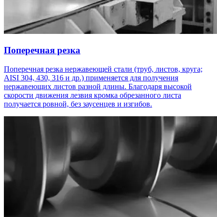
Поперечная резка
Поперечная резка нержавеющей стали (труб, листов, круга;
AISI 304, 430, 316 и др.) применяется для получения
нержавеющих листов разной длины. Благодаря высокой
скорости движения лезвия кромка обрезанного листа
получается ровной, без заусенцев и изгибов.