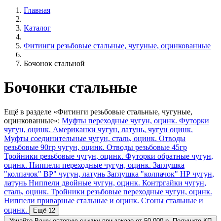
Главная
Каталог
Фитинги резьбовые стальные, чугуные, оцинкованные
Бочонок стальной
Бочонки стальные
Ещё в разделе «Фитинги резьбовые стальные, чугуные,
оцинкованные»:
Муфты переходные чугун, оцинк.
Футорки
чугун, оцинк.
Американки чугун, латунь, чугун оцинк.
Муфты соединительные чугун, сталь, оцинк.
Отводы
резьбовые 90гр чугун, оцинк.
Отводы резьбовые 45гр
Тройники резьбовые чугун, оцинк.
Футорки обратные чугун,
оцинк.
Ниппели переходные чугун, оцинк.
Заглушка
"колпачок" ВР" чугун, латунь
Заглушка "колпачок" НР чугун,
латунь
Ниппели двойные чугун, оцинк.
Контргайки чугун,
сталь, оцинк.
Тройники резьбовые переходные чугун, оцинк.
Ниппели приварные стальные и оцинк.
Сгоны стальные и
оцинк.
Ещё 12
Узнайте Вашу
оптовую скидку
при заказе от 50.000 р.
Получите КП