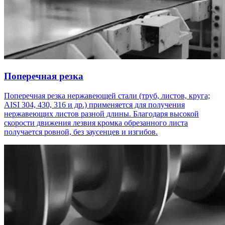
Поперечная резка
Поперечная резка нержавеющей стали (труб, листов, круга;
AISI 304, 430, 316 и др.) применяется для получения
нержавеющих листов разной длины. Благодаря высокой
скорости движения лезвия кромка обрезанного листа
получается ровной, без заусенцев и изгибов.