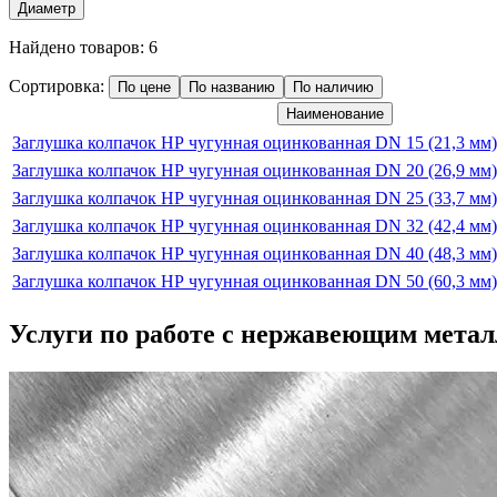
Диаметр
Найдено товаров:
6
Сортировка:
По цене
По названию
По наличию
Наименование
Заглушка колпачок НР чугунная оцинкованная DN 15 (21,3 мм)
Заглушка колпачок НР чугунная оцинкованная DN 20 (26,9 мм)
Заглушка колпачок НР чугунная оцинкованная DN 25 (33,7 мм
Заглушка колпачок НР чугунная оцинкованная DN 32 (42,4 мм)
Заглушка колпачок НР чугунная оцинкованная DN 40 (48,3 мм)
Заглушка колпачок НР чугунная оцинкованная DN 50 (60,3 мм
Услуги по работе с
нержавеющим метал