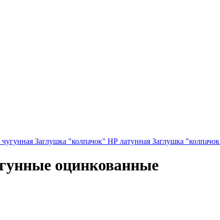
 чугунная
Заглушка "колпачок" НР латунная
Заглушка "колпачок
угунные оцинкованные