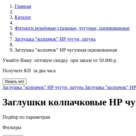
Главная
Каталог
Фитинги резьбовые стальные, чугуные, оцинкованные
Заглушка "колпачок" НР чугун, латунь
Заглушка "колпачок" НР чугунная оцинкованная
Узнайте Вашу
оптовую скидку
при заказе от 50.000 р.
Получите КП
за два часа
Узнать опт
Заглушка "колпачок" НР чугун, латунь
Заглушка "колпачок" НР
Заглушки колпачковые НР ч
Подбор по параметрам
Фильтры