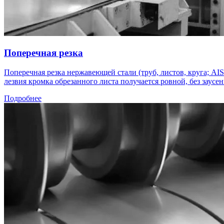
Поперечная резка
Поперечная резка нержавеющей стали (труб, листов, круга; AI
лезвия кромка обрезанного листа получается ровной, без заусен
Подробнее