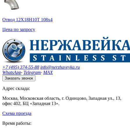
Отвод 12Х18Н10Т 108х4
Цена по запросу
+7 (495) 374-55-88
info@nerzhaveyka.ru
WhatsApp
·
Telegram
·
MAX
Заказать звонок
Адрес склада:
Москва, Московская область, г. Одинцово, Западная ул., 13,
офис 402, БЦ «Западная 13».
Схема проезда
Время работы: