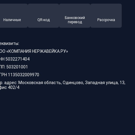
Банковский
Наличные
QR-код
Рассрочка
перевод
еквизиты:
ОО «КОМПАНИЯ НЕРЖАВЕЙКА.РУ»
НН 5032271404
ПП: 503201001
ГРН 1135032009970
р. адрес: Московская область, Одинцово, Западная улица, 13,
фис 402/4