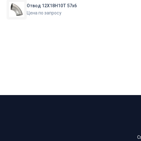
Отвод 12Х18Н10Т 57х6
Цена по запросу
С