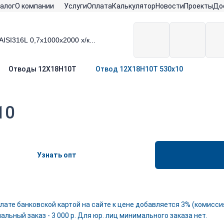
алог
О компании
Услуги
Оплата
Калькулятор
Новости
Проекты
До
Отводы 12Х18Н10Т
Отвод 12Х18Н10Т 530х10
10
Узнать опт
лате банковской картой на сайте к цене добавляется 3% (комиссия
льный заказ - 3 000 р. Для юр. лиц минимального заказа нет.