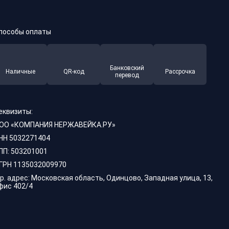
пособы оплаты
Банковский
Наличные
QR-код
Рассрочка
перевод
еквизиты:
ОО «КОМПАНИЯ НЕРЖАВЕЙКА.РУ»
НН 5032271404
ПП: 503201001
ГРН 1135032009970
р. адрес: Московская область, Одинцово, Западная улица, 13,
фис 402/4