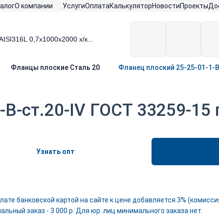
алог
О компании
Услуги
Оплата
Калькулятор
Новости
Проекты
До
Фланцы плоские Сталь 20
Фланец плоский 25-25-01-1-B
-B-ст.20-IV ГОСТ 33259-15
Узнать опт
лате банковской картой на сайте к цене добавляется 3% (комиссия
льный заказ - 3 000 р. Для юр. лиц минимального заказа нет.