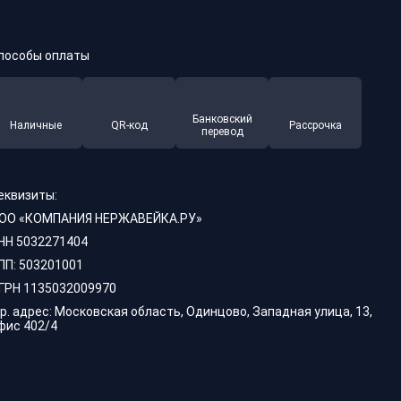
пособы оплаты
Банковский
Наличные
QR-код
Рассрочка
перевод
еквизиты:
ОО «КОМПАНИЯ НЕРЖАВЕЙКА.РУ»
НН 5032271404
ПП: 503201001
ГРН 1135032009970
р. адрес: Московская область, Одинцово, Западная улица, 13,
фис 402/4