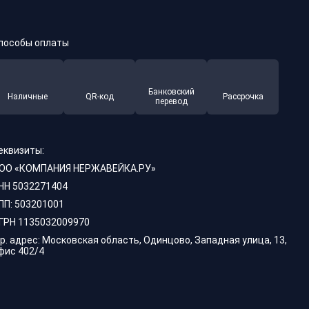
пособы оплаты
Банковский
Наличные
QR-код
Рассрочка
перевод
еквизиты:
ОО «КОМПАНИЯ НЕРЖАВЕЙКА.РУ»
НН 5032271404
ПП: 503201001
ГРН 1135032009970
р. адрес: Московская область, Одинцово, Западная улица, 13,
фис 402/4