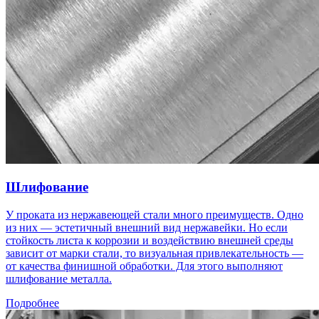
Шлифование
У проката из нержавеющей стали много преимуществ. Одно
из них — эстетичный внешний вид нержавейки. Но если
стойкость листа к коррозии и воздействию внешней среды
зависит от марки стали, то визуальная привлекательность —
от качества финишной обработки. Для этого выполняют
шлифование металла.
Подробнее