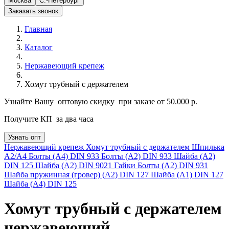
Москва
С.-Петербург
Заказать звонок
Главная
Каталог
Нержавеющий крепеж
Хомут трубный с держателем
Узнайте Вашу
оптовую скидку
при заказе от 50.000 р.
Получите КП
за два часа
Узнать опт
Нержавеющий крепеж
Хомут трубный с держателем
Шпилька
А2/А4
Болты (А4) DIN 933
Болты (А2) DIN 933
Шайба (А2)
DIN 125
Шайба (А2) DIN 9021
Гайки
Болты (А2) DIN 931
Шайба пружинная (гровер) (А2) DIN 127
Шайба (А1) DIN 127
Шайба (А4) DIN 125
Хомут трубный с держателем
нержавеющий