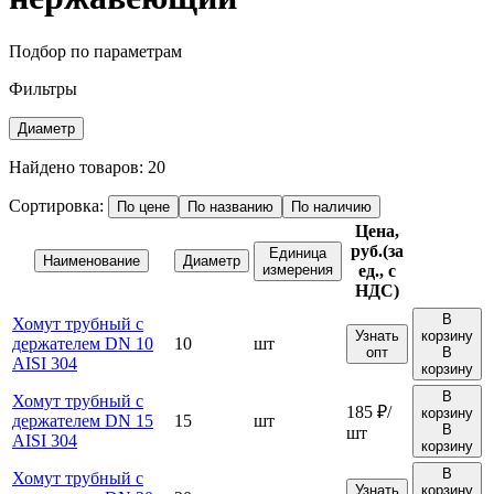
Подбор по параметрам
Фильтры
Диаметр
Найдено товаров:
20
Сортировка:
По цене
По названию
По наличию
Цена,
руб.
(за
Единица
Наименование
Диаметр
измерения
ед., с
НДС)
В
Хомут трубный с
Узнать
корзину
держателем DN 10
10
шт
опт
В
AISI 304
корзину
В
Хомут трубный с
185 ₽/
корзину
держателем DN 15
15
шт
В
шт
AISI 304
корзину
В
Хомут трубный с
Узнать
корзину