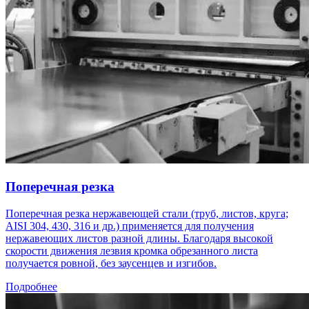
Поперечная резка
Поперечная резка нержавеющей стали (труб, листов, круга;
AISI 304, 430, 316 и др.) применяется для получения
нержавеющих листов разной длины. Благодаря высокой
скорости движения лезвия кромка обрезанного листа
получается ровной, без заусенцев и изгибов.
Подробнее