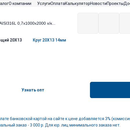
алог
О компании
Услуги
Оплата
Калькулятор
Новости
Проекты
До
ющий 20Х13
Круг 20Х13 14мм
Узнать опт
лате банковской картой на сайте к цене добавляется 3% (комиссия
льный заказ - 3 000 р. Для юр. лиц минимального заказа нет.