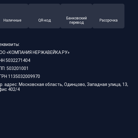
Банковский
Наличные
QR-код
Рассрочка
перевод
еквизиты:
ОО «КОМПАНИЯ НЕРЖАВЕЙКА.РУ»
НН 5032271404
ПП: 503201001
ГРН 1135032009970
р. адрес: Московская область, Одинцово, Западная улица, 13,
фис 402/4