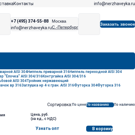
info@nerzhaveyka.ru
ставка
Контакты
+7 (495) 374-55-88
Москва
Заказать звонок
С.-Петербург
info@nerzhaveyka.ru
Узнать опт
варной AISI 304
Ниппель приварной 316
Ниппель переходной AISI 304
р "Ёлочка" AISI 304/316
Контргайка AISI 304/316
бовой AISI 304
Тройник нержавеющий
ачок вр 316
Заглушка нр 4-х гран. АISI 316
Футорка 304
Футорка 316
Сортировка:
По цене
По названию
По наличию
Цена, руб.
ния
(за ед., с НДС)
Узнать опт
В корзину