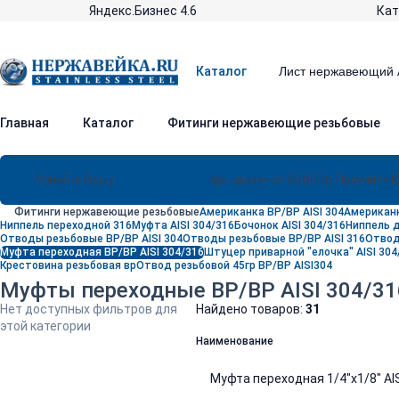
Яндекс.Бизнес 4.6
Кат
Каталог
Главная
Каталог
Фитинги нержавеющие резьбовые
Узнайте Вашу
оптовую скидку
при заказе от 50.000 р.
Получите 
Фитинги нержавеющие резьбовые
Американка ВР/ВР AISI 304
Американк
Ниппель переходной 316
Муфта AISI 304/316
Бочонок AISI 304/316
Ниппель д
Отводы резьбовые ВР/ВР AISI 304
Отводы резьбовые ВР/ВР AISI 316
Отвод
Муфта переходная ВР/ВР AISI 304/316
Штуцер приварной "елочка" AISI 304
Крестовина резьбовая вр
Отвод резьбовой 45гр ВР/ВР AISI304
Муфты переходные ВР/ВР AISI 304/31
Нет доступных фильтров для
Найдено товаров:
31
этой категории
Наименование
Муфта переходная 1/4"х1/8" AIS