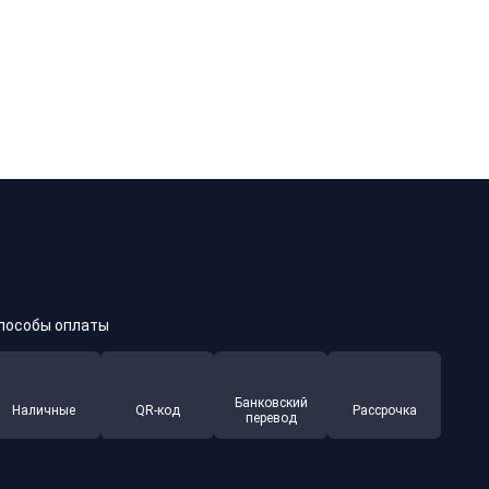
пособы оплаты
Банковский
Наличные
QR-код
Рассрочка
перевод