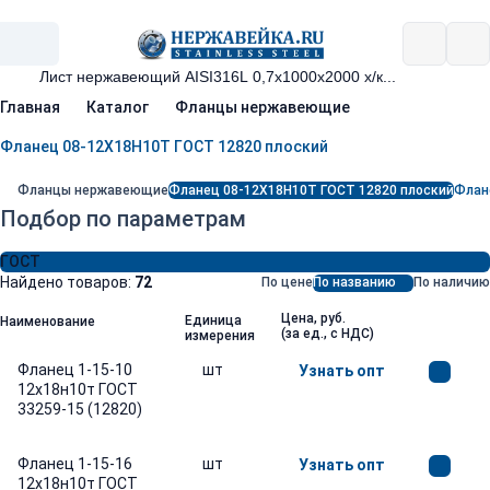
Главная
Каталог
Фланцы нержавеющие
Фланец 08-12Х18Н10Т ГОСТ 12820 плоский
Фланцы нержавеющие
Фланец 08-12Х18Н10Т ГОСТ 12820 плоский
Флане
Подбор по параметрам
ГОСТ
Найдено товаров:
72
По цене
По названию
По наличию
Цена, руб.
Единица
Наименование
(за ед., с НДС)
измерения
Фланец 1-15-10
шт
Узнать опт
12х18н10т ГОСТ
33259-15 (12820)
Фланец 1-15-16
шт
Узнать опт
12х18н10т ГОСТ